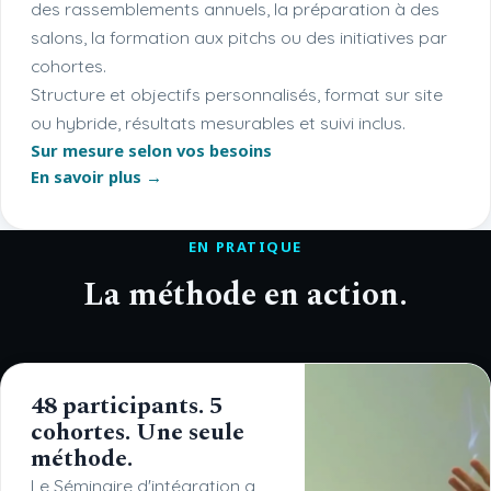
des rassemblements annuels, la préparation à des
salons, la formation aux pitchs ou des initiatives par
cohortes.
Structure et objectifs personnalisés, format sur site
ou hybride, résultats mesurables et suivi inclus.
Sur mesure selon vos besoins
En savoir plus →
EN PRATIQUE
La méthode en action.
48 participants. 5
cohortes. Une seule
méthode.
Le Séminaire d'intégration a