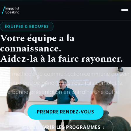
ÉQUIPES & GROUPES
Votre équipe a la
connaissance.
Aidez-la à la faire rayonner.
Une méthode de communication commune au sein
de votre équipe génère des résultats cumulatifs.
Une bonne présentation en entraîne une autre.
PRENDRE RENDEZ-VOUS
DÉCOUVRIR LES PROGRAMMES ↓