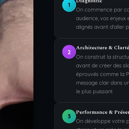
Diagnostic
1
On commence par com
audience, vos enjeux e
alignés avant d'aller pl
Architecture & Clart
2
On construit la struc
avant de créer des sli
éprouvés comme la P
message clair dans une
le plus puissant.
Performance & Prése
3
On développe votre pr