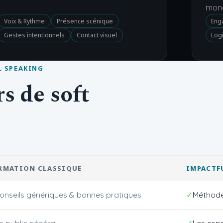
mon
Voix & Rythme
Présence scénique
Eng
Gestes intentionnels
Contact visuel
Log
L SPEAKING
s de soft
RMATION CLASSIQUE
IMPACTF
onseils génériques & bonnes pratiques
Méthode
n public général
Les espr