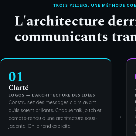
TROIS PILIERS. UNE MÉTHODE CO
L'architecture derr
communicants tran
01
Clarté
LOGOS — L'ARCHITECTURE DES IDÉES
Construisez des messages clairs avant
qu'ils soient brillants. Chaque talk, pitch et
→
compte-rendu a une architecture sous-
jacente. On la rend explicite.