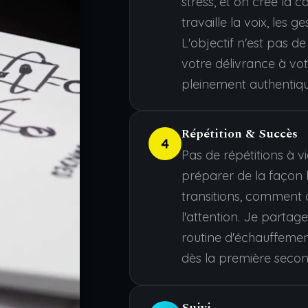
stress, et on crée la 
travaille la voix, les g
L'objectif n'est pas de
votre délivrance à vo
pleinement authentiqu
Répétition & Succès
4
Pas de répétitions à 
préparer de la façon la
transitions, comment
l'attention. Je parta
routine d'échauffeme
dès la première secon
Suivi