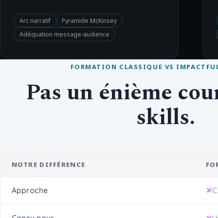
Arc narratif
Pyramide McKinsey
Adéquation message-audience
FORMATION CLASSIQUE VS IMPACTFU
Pas un énième cour
skills.
NOTRE DIFFÉRENCE
FO
Approche
C
Conçu pour
U