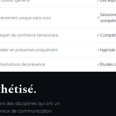
Session
vénement unique sans suivi
compét
egain de confiance temporaire
Compéte
telier en présentiel uniquement
Hybride 
ttestations de présence
Études 
hétisé.
s des disciplines qui ont un
oureux de communication