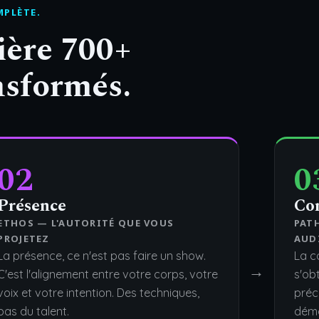
MPLÈTE.
ière 700+
sformés.
02
0
Présence
Co
ETHOS — L'AUTORITÉ QUE VOUS
PAT
PROJETEZ
AUD
La présence, ce n'est pas faire un show.
La c
→
C'est l'alignement entre votre corps, votre
s'obt
voix et votre intention. Des techniques,
préci
pas du talent.
démo