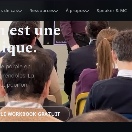
s de cas
Ressources
À propos
Speaker & MC
 est une
ique.
de parole en
pprenables. La
et pour un
 LE WORKBOOK GRATUIT