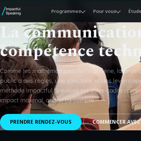
Programmes
Pour vous
Étude
La communication
compétence techn
Comme les mathématiques ou l'ingénierie, la prise 
public a des règles, une structure, et des leviers a
méthode Impactful Speaking est votre cadre compl
impact maximal, quand ça compte.
PRENDRE RENDEZ-VOUS
COMMENCER AVEC