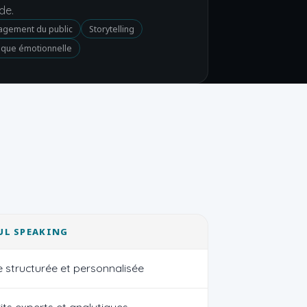
de.
agement du public
Storytelling
ique émotionnelle
UL SPEAKING
 structurée et personnalisée
its experts et analytiques