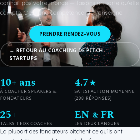
connaît pas votre monde — faisons en sorte qu'elle
compte. C'est une compétence. Je l'enseigne.
PRENDRE RENDEZ-VOUS
← RETOUR AU COACHING DE PITCH
STARTUPS
10+ ans
4.7
★
À COACHER SPEAKERS &
SATISFACTION MOYENNE
FONDATEURS
(288 RÉPONSES)
25+
EN
FR
&
TALKS TEDX COACHÉS
LES DEUX LANGUES
La plupart des fondateurs pitchent ce qu'ils ont