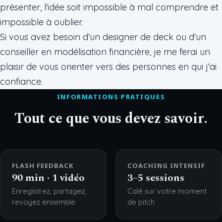
présenter, l'idée soit impossible à mal comprendre et
impossible à oublier.
Si vous avez besoin d'un designer de deck ou d'un
conseiller en modélisation financière, je me ferai un
plaisir de vous orienter vers des personnes en qui j'ai
confiance.
INFORMATIONS PRATIQUES
Tout ce que vous devez savoir.
FLASH FEEDBACK
COACHING INTENSIF
90 min · 1 vidéo
3–5 sessions
Enregistrez, partagez,
Calé sur votre moment
revoyez ensemble
de pitch