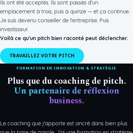
Ils ont été acceptés. Ils sont passés d'un
emplacement à trois, puis à quinze — et ça continue.
Je suis devenu conseiller de l'entreprise. Puis
investisseur.
Voilà ce qu'un pitch bien raconté peut déclencher.
TRAVAILLEZ VOTRE PITCH
FORMATION EN INNOVATION & STRATÉGIE
Plus que du coaching de pitch.
Un partenaire de réflexion
business.
Le coaching que j'apporte est ancré dans bien plus
que la prise de parole. J'ai une formation en stratégie